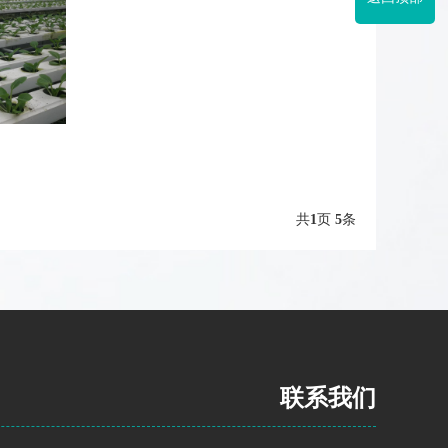
共
1
页
5
条
联系我们