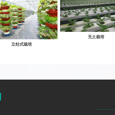
无土栽培
立柱式栽培
司