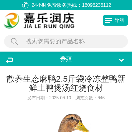
24小时免费服务热线：
18096236112
导航
养殖
散养生态麻鸭2.5斤袋冷冻整鸭新
鲜土鸭煲汤红烧食材
发布日期：2025-09-10 浏览次数：
946